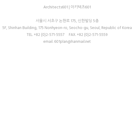
Architects601
601
| 아키텍츠
서울시 서초구 논현로 175, 신한빌딩 5층
5F, Shinhan Building, 175 Nonhyeon-ro, Seocho-gu, Seoul, Republic of Korea
TEL. +82 (0)2-571-5557 FAX. +82 (0)2-571-5559
email. 601plan@hanmail.net