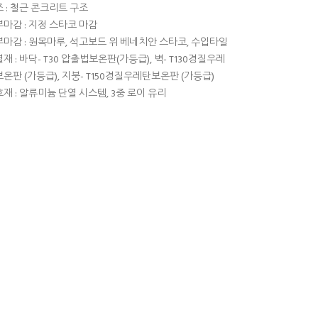
 : 철근 콘크리트 구조
마감 : 지정 스타코 마감
마감 : 원목마루, 석고보드 위 베네치안 스타코, 수입타일
재 : 바닥- T30 압출법보온판(가등급), 벽- T130경질우레
온판 (가등급), 지붕- T150경질우레탄보온판 (가등급)
재 : 알류미늄 단열 시스템, 3중 로이 유리