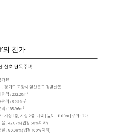
詩’의 찬가
산 신축 단독주택
축개요
 : 경기도 고양시 일산동구 정발산동
면적 : 232.20m²
면적 : 99.56m²
적 : 185.96m²
 : 지상 1층, 지상 2층, 다락 | 높이 : 11.00m | 주차 : 2대
율 : 42.87%(법정 50%이하)
률 : 80.08%(법정 100%이하)