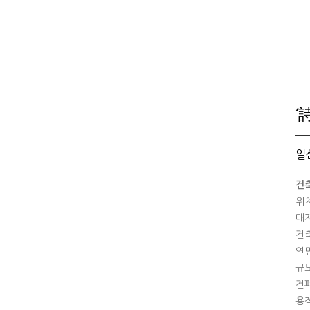
‘
일
건
위치
대지
건축
연면
규모
건폐
용적