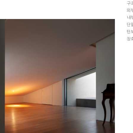
구조
외부
내부
단열
탄보
창호