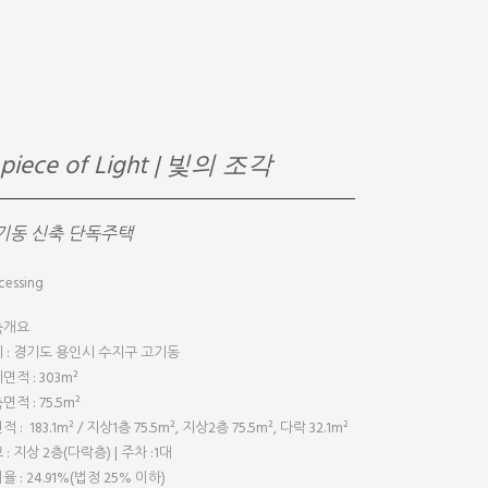
 piece of Light | 빛의 조각
기동 신축 단독주택
cessing
축개요
 : 경기도 용인시 수지구 고기동
면적 : 303m²
면적 : 75.5m²
 : 183.1m² / 지상1층 75.5m², 지상2층 75.5m², 다락 32.1m²
 : 지상 2층(다락층) | 주차 :1대
율 : 24.91%(법정 25% 이하)