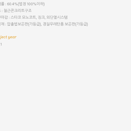
률 : 60.4%(법정 100%이하)
 : 철근콘크리트구조
마감 : 스타코 모노코트, 징크, 외단열시스템
재 : 압출법보온판(가등급), 경질우레탄폼 보온판(가등급)
ject year
1