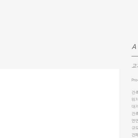
A
고
Pro
건
위치
대지
건축
연면적
규모
건폐