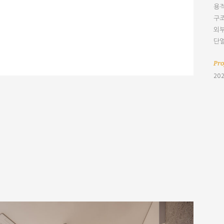
용적
구조
외부
단열
Pro
202