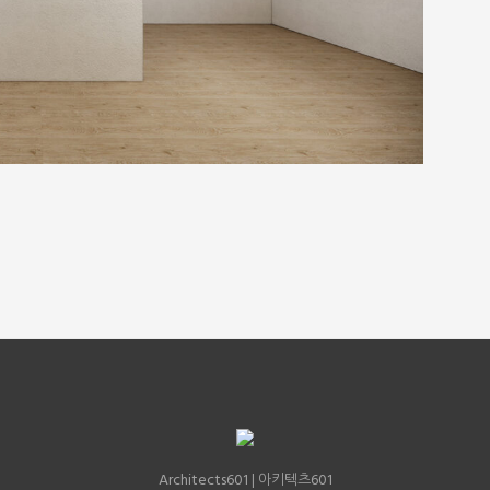
Architects601
601
| 아키텍츠