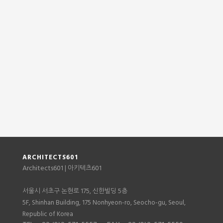
ARCHITECTS601
Architects601
601
| 아키텍츠
서울시 서초구 논현로 175, 신한빌딩 5층
5F, Shinhan Building, 175 Nonhyeon-ro, Seocho-gu, Seoul,
Republic of Korea