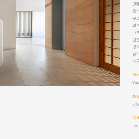
건폐
용적
구조
외부
내부
단열
창호
설계
시공
Ph
You
Pro
202
Ca
res