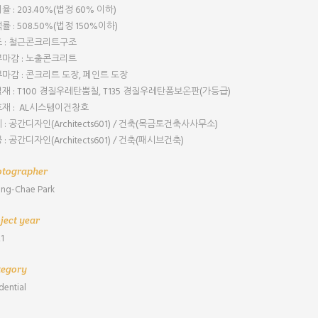
율 : 203.40%(법정 60% 이하)
률 : 508.50%(법정 150%이하)
 : 철근콘크리트구조
마감 : 노출콘크리트
마감 : 콘크리트 도장, 페인트 도장
재 : T100 경질우레탄뿜칠, T135 경질우레탄폼보온판(가등급)
재 : AL시스템이건창호
 : 공간디자인(Architects601) / 건축(목금토건축사사무소)
 : 공간디자인(Architects601) / 건축(패시브건축)
otographer
ng-Chae Park
ject year
1
tegory
idential