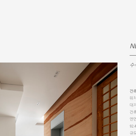
N
수
건
위치
대지
건축
연면적
92.
규모 