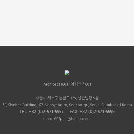
Architects601
601
| 아키텍츠
서울시 서초구 논현로 175, 신한빌딩 5층
5F, Shinhan Building, 175 Nonhyeon-ro, Seocho-gu, Seoul, Republic of Korea
TEL. +82 (0)2-571-5557 FAX. +82 (0)2-571-5559
email. 601plan@hanmail.net